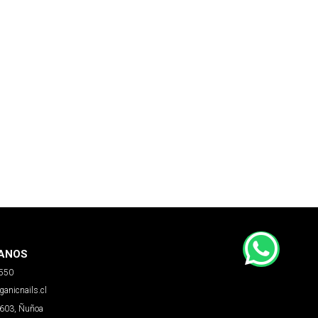
ANOS
6550
anicnails.cl
5603, Ñuñoa