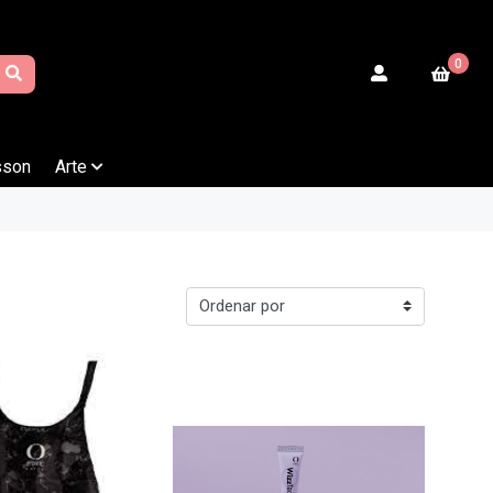
0
sson
Arte