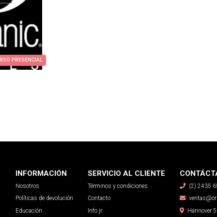
RSO PRESENCIAL
INFORMACIÓN
SERVICIO AL CLIENTE
CONTÁCT
Nosotros
Términos y condiciones
(2) 2435 
Políticas de devolución
Contacto
ventas@org
Educación
Info jr
Hannover 