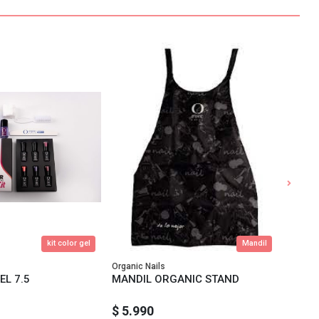
kit color gel
Mandil
Organic Nails
Organic
EL 7.5
MANDIL ORGANIC STAND
ALICA
$ 5.990
$ 26.