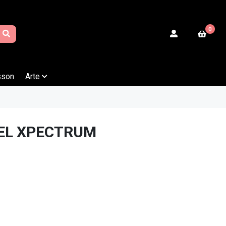
0
sson
Arte
EL XPECTRUM