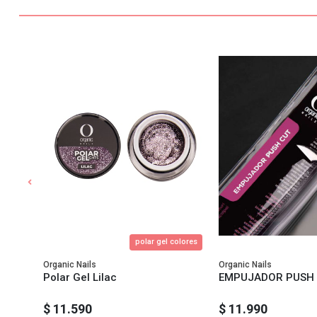
d 80W
polar gel colores
Organic Nails
Organic Nails
d
Polar Gel Lilac
EMPUJADOR PUSH
$ 11.590
$ 11.990