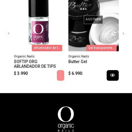
AGOTADO
cata
difuminador de tips
Gel transparente para crear relieves únicos y proporcionar una adherencia excepcional acompañados de los pigmentos metálicos y aurora Lux It.
Organic Nails
Organic Nails
Organ
SOFTIP ORG
Butter Gel
FOR
ABLANDADOR DE TIPS
$ 3.990
$ 6.990
$ 14