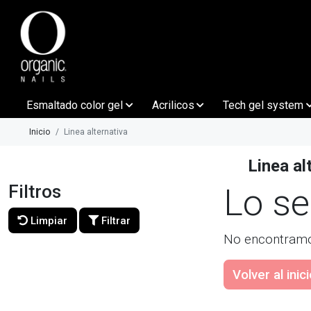
Esmaltado color gel
Acrilicos
Tech gel system
Inicio
Linea alternativa
Linea al
Filtros
Lo s
Limpiar
Filtrar
No encontramo
Volver al inic