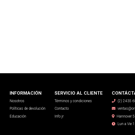
INFORMACIÓN
SERVICIO AL CLIENTE
CONTÁCT
Nosotros
Términos y condiciones
(2) 2435 
Políticas de devolución
Contacto
ventas@org
Educación
Info jr
Hannover 
Lun a Vie 