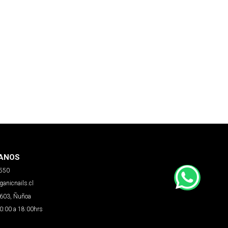
ANOS
6550
anicnails.cl
5603, Ñuñoa
10:00 a 18:00hrs