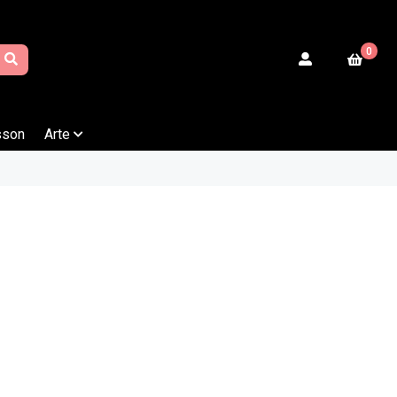
0
sson
Arte