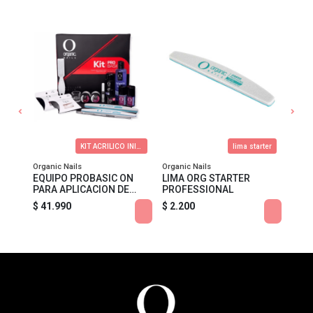
KIT ACRILICO INICIAL
lima starter
Organic Nails
Organic Nails
Organ
EQUIPO PROBASIC ON
LIMA ORG STARTER
LIMA
PARA APLICACION DE
PROFESSIONAL
PRO
ACRILICO
$ 41.990
$ 2.200
$ 1.