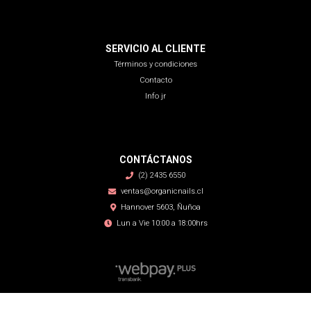
SERVICIO AL CLIENTE
Términos y condiciones
Contacto
Info jr
CONTÁCTANOS
(2) 2435 6550
ventas@organicnails.cl
Hannover 5603, Ñuñoa
Lun a Vie 10:00 a 18:00hrs
Organic Nails © 2026
Creado por
Bsale