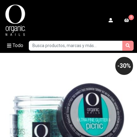
0
Todo
-30%