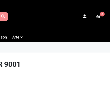
0
sson
Arte
R 9001