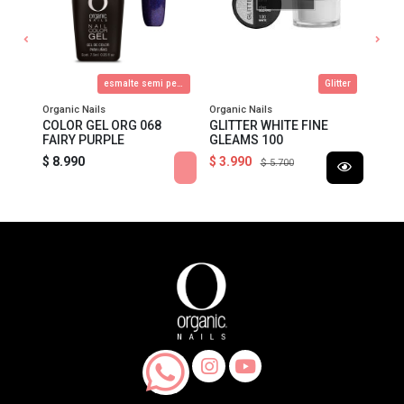
itter
esmalte semi permanente
Glitter
Organic Nails
Organic Nails
Organ
COLOR GEL ORG 068
GLITTER WHITE FINE
GLIT
FAIRY PURPLE
GLEAMS 100
GLE
$ 8.990
$ 3.990
$ 3.
$ 5.700