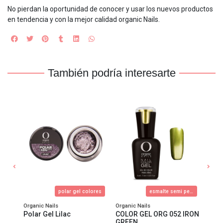
No pierdan la oportunidad de conocer y usar los nuevos productos
en tendencia y con la mejor calidad organic Nails.
También podría interesarte
Esmalte semi-permanente
polar gel colores
esmalte semi permanente
Organic Nails
Organic Nails
Organ
Polar Gel Lilac
COLOR GEL ORG 052 IRON
COLO
GREEN
BLU