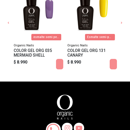
SET DE CURSO ACRILICO PRIMER NIVEL
esmalte semi permanente
Esmalte semi-permanente
Organic Nails
Organic Nails
Organ
IMER
COLOR GEL ORG 035
COLOR GEL ORG 131
COLO
MERMAID SHELL
CANARY
PAS
$ 8.990
$ 8.990
$ 8.