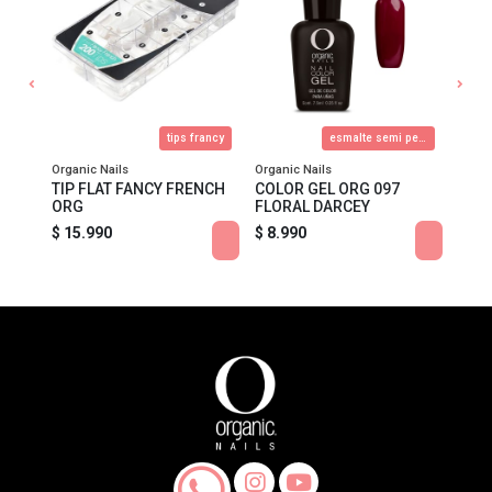
Esmalte semi-permanente
tips francy
esmalte semi permanente
Organic Nails
Organic Nails
Organ
TIP FLAT FANCY FRENCH
COLOR GEL ORG 097
COLO
ORG
FLORAL DARCEY
SWE
$ 15.990
$ 8.990
$ 8.