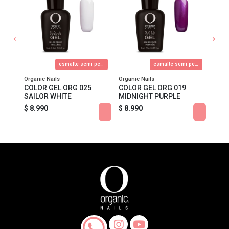
letto
esmalte semi permanente
esmalte semi permanente
Organic Nails
Organic Nails
Organ
RG
COLOR GEL ORG 025
COLOR GEL ORG 019
COLO
SAILOR WHITE
MIDNIGHT PURPLE
YOU
$ 8.990
$ 8.990
$ 8.