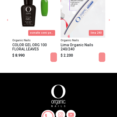
TIP PERFECT FRENCH WHITE
esmalte semi permanente
lima 240
Organic Nails
Organic Nails
Organ
COLOR GEL ORG 100
Lima Organic Nails
TIP 
FLORAL LEAVES
240/240
SURT
$ 8.990
$ 2.200
$ 15