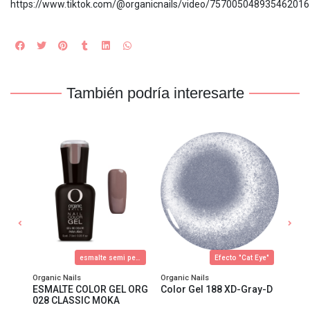
https://www.tiktok.com/@organicnails/video/757005048935462016
También podría interesarte
Eye"
esmalte semi permanente
Efecto "Cat Eye"
Organic Nails
Organic Nails
Organ
se-D
ESMALTE COLOR GEL ORG
Color Gel 188 XD-Gray-D
Colo
028 CLASSIC MOKA
S