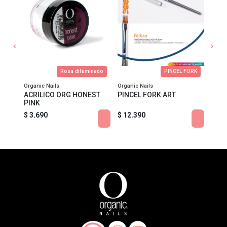
 Gel
Rosa difuminado
PINCEL FORK
Organic Nails
Organic Nails
Organ
ACRILICO ORG HONEST
PINCEL FORK ART
COLO
PINK
MID
$ 3.690
$ 12.390
$ 8.